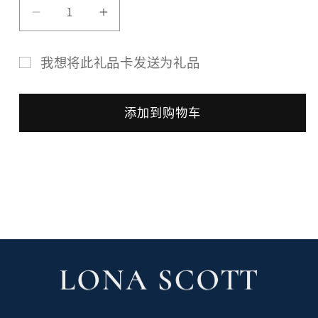
量
减
增
少
加
我想将此礼品卡发送为礼品
Lona
Lona
礼
Scott
Scott
品
添加到购物车
Digital
Digital
卡
收
E-
E-
件
Gift
Gift
Share
查看完整详细信息
人
Card
Card
表
的
的
单
数
数
已
折
量
量
叠