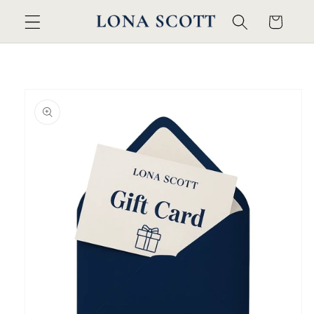
购
跳到内
物
容
车
跳至产
品信息