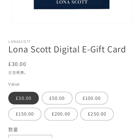
在
模
LONASCOTT
态
Lona Scott Digital E-Gift Card
窗
口
常
£30.00
中
规
已含税费。
价
打
Value
格
开
£30.00
£50.00
£100.00
媒
体
£150.00
£200.00
£250.00
文
件
数量
数
1