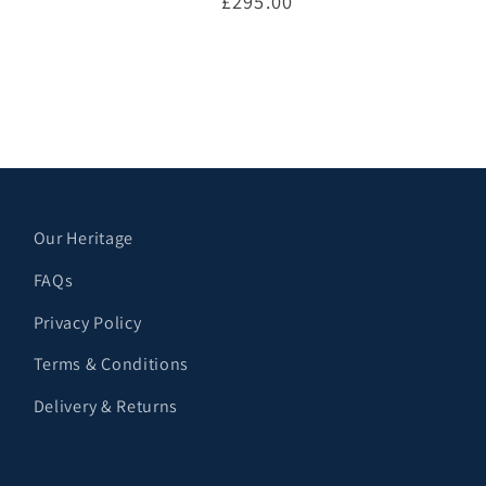
通
£295.00
常
価
プションを選択
オプションを選択
格
Our Heritage
FAQs
Privacy Policy
Terms & Conditions
Delivery & Returns