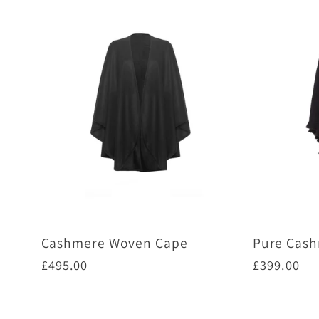
Cashmere Woven Cape
Pure Cash
通
£495.00
通
£399.00
常
常
価
価
オプションを選択
オ