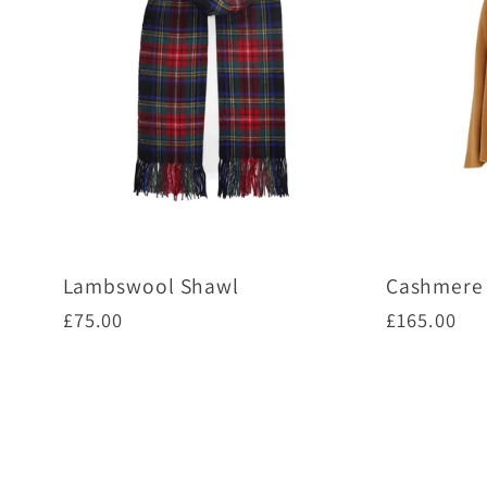
Lambswool Shawl
Cashmere 
通
£75.00
通
£165.00
常
常
価
価
オプションを選択
オ
格
格