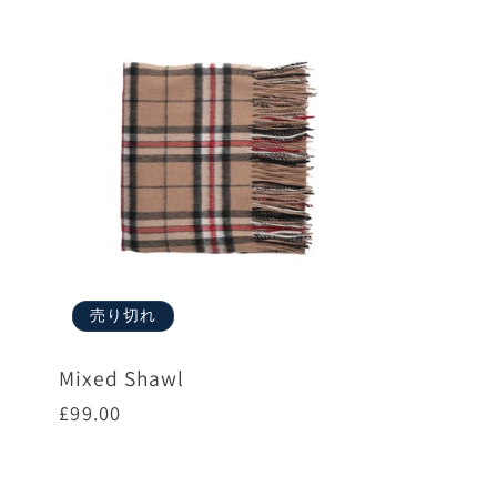
売り切れ
Mixed Shawl
通
£99.00
常
価
オプションを選択