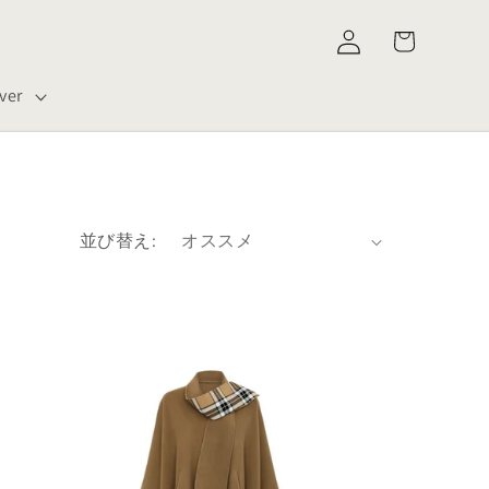
カ
グ
ー
イ
ト
ン
ver
並び替え: