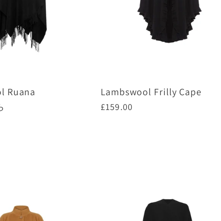
l Ruana
Lambswool Frilly Cape
ら
通
£159.00
常
価
プションを選択
オプションを選択
格