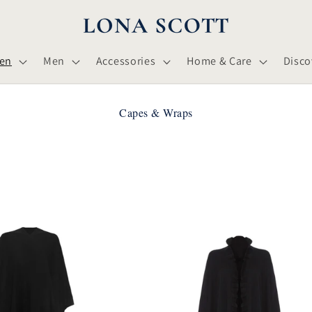
en
Men
Accessories
Home & Care
Disco
コ
Capes & Wraps
レ
ク
シ
ョ
ン
: