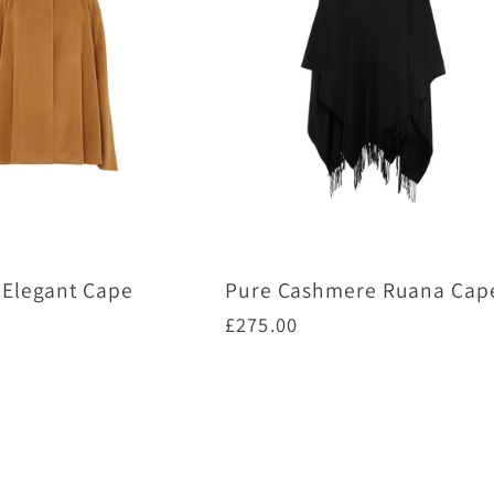
Elegant Cape
Pure Cashmere Ruana Cap
通
£275.00
常
価
プションを選択
オプションを選択
格