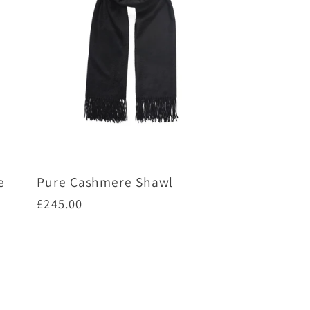
e
Pure Cashmere Shawl
通
£245.00
常
価
オプションを選択
格