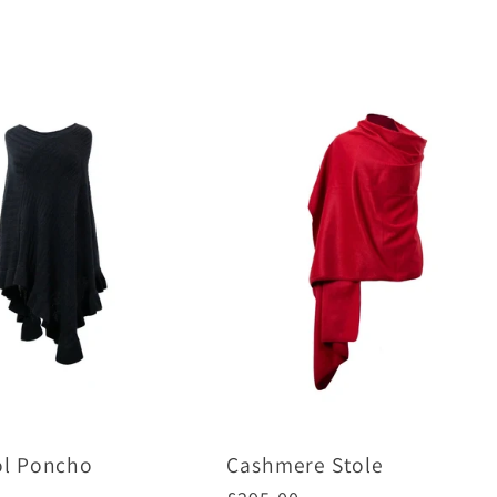
格
l Poncho
Cashmere Stole