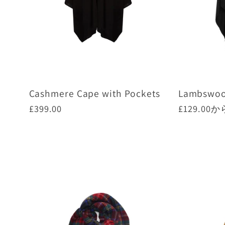
Cashmere Cape with Pockets
Lambswoo
通
£399.00
通
£129.00
か
常
常
価
価
オプションを選択
オ
格
格