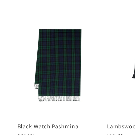
格
格
Black Watch Pashmina
Lambswoo