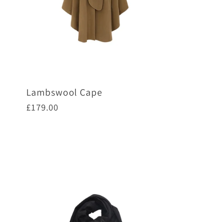
Lambswool Cape
通
£179.00
常
価
オプションを選択
格