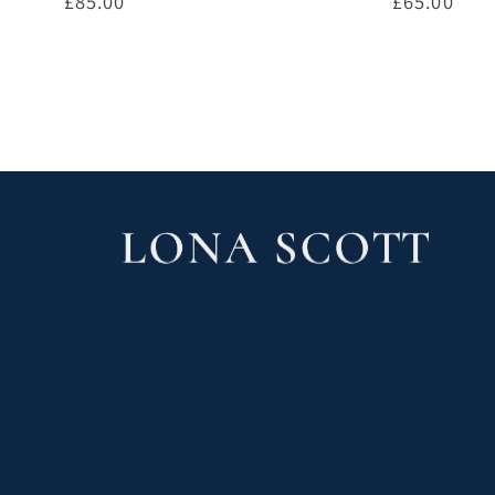
通
£85.00
通
£65.00
常
常
価
価
カートに追加する
オ
格
格