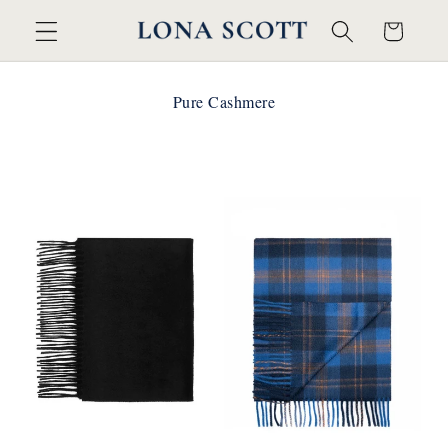
콘텐츠
카
로 건너
트
뛰기
컬
Pure Cashmere
렉
션
필터 및 정렬
: