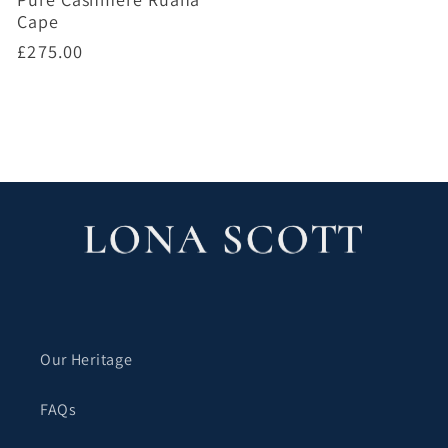
Cape
정
£275.00
가
옵션 선택하기
Our Heritage
FAQs