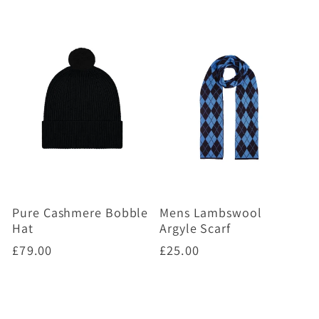
Pure Cashmere Bobble
Mens Lambswool
Hat
Argyle Scarf
Prix
£79.00
Prix
£25.00
habituel
habituel
Choisir des options
Choisir des options