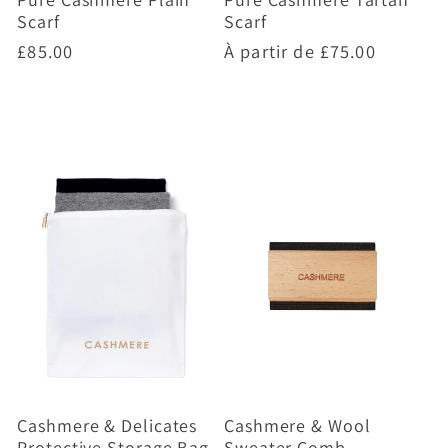
Scarf
Scarf
Prix
£85.00
Prix
À partir de
£75.00
habituel
habituel
Choisir des options
Choisir des options
Cashmere & Delicates
Cashmere & Wool
Protective Storage Bag
Sweater Comb