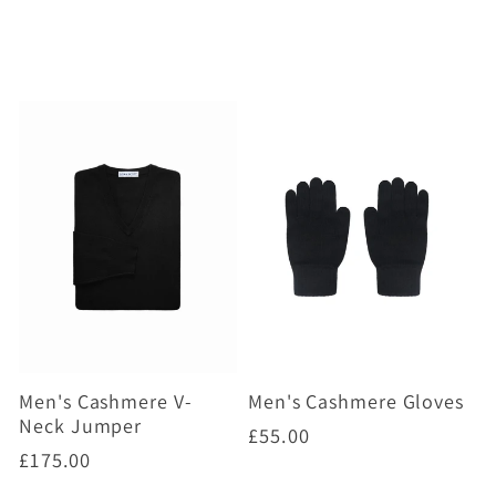
habituel
habituel
Choisir des options
Choisir des options
Men's Cashmere V-
Men's Cashmere Gloves
Neck Jumper
Prix
£55.00
Prix
£175.00
habituel
habituel