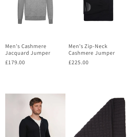
Men's Cashmere
Men's Zip-Neck
Jacquard Jumper
Cashmere Jumper
Prix
£179.00
Prix
£225.00
habituel
habituel
Choisir des options
Choisir des options