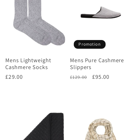
Promotion
Mens Lightweight
Mens Pure Cashmere
Cashmere Socks
Slippers
Prix
£29.00
Prix
Prix
£95.00
£129.00
habituel
habituel
promotionnel
Choisir des options
Ajouter au panier