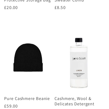
Prix
£20.00
Prix
£8.50
habituel
habituel
Choisir des options
Ajouter au panier
Pure Cashmere Beanie
Cashmere, Wool &
Delicates Detergent
Prix
£59.00