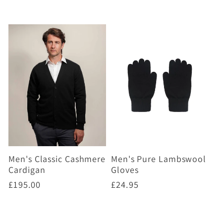
Men's Classic Cashmere
Men's Pure Lambswool
Cardigan
Gloves
Prix
£195.00
Prix
£24.95
habituel
habituel
Choisir des options
Choisir des options