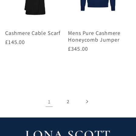
Cashmere Cable Scarf
Mens Pure Cashmere
Honeycomb Jumper
Prix
£145.00
Prix
£345.00
habituel
habituel
Choisir des options
Choisir des options
1
2