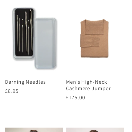
Darning Needles
Men's High-Neck
Cashmere Jumper
Prix
£8.95
Prix
£175.00
habituel
habituel
Ajouter au panier
Choisir des options