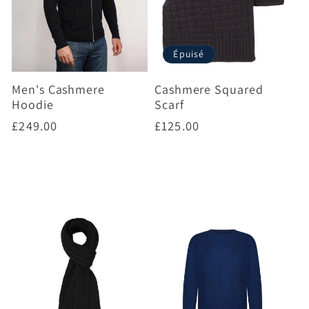
Épuisé
Men's Cashmere
Cashmere Squared
Hoodie
Scarf
Prix
£249.00
Prix
£125.00
habituel
habituel
Choisir des options
Choisir des options