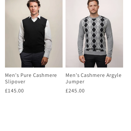
Men's Pure Cashmere
Men's Cashmere Argyle
Slipover
Jumper
Prix
£145.00
Prix
£245.00
habituel
habituel
Choisir des options
Choisir des options