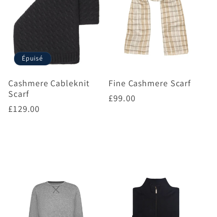
Épuisé
Cashmere Cableknit
Fine Cashmere Scarf
Scarf
Prix
£99.00
Prix
£129.00
habituel
habituel
Choisir des options
Choisir des options