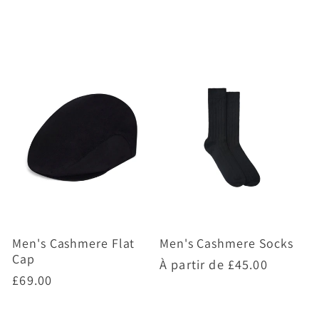
Choisir des options
Choisir des options
Men's Cashmere Flat
Men's Cashmere Socks
Cap
Prix
À partir de
£45.00
Prix
£69.00
habituel
habituel
Choisir des options
Choisir des options