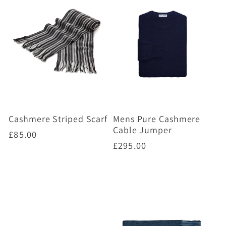
Cashmere Striped Scarf
Mens Pure Cashmere
Cable Jumper
Prix
£85.00
Prix
£295.00
habituel
habituel
Choisir des options
Choisir des options