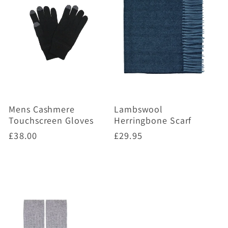
Mens Cashmere
Lambswool
Touchscreen Gloves
Herringbone Scarf
Prix
£38.00
Prix
£29.95
habituel
habituel
Choisir des options
Choisir des options