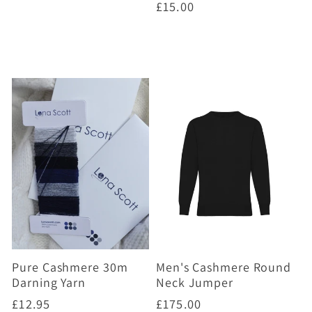
Prix
£15.00
habituel
habituel
Choisir des options
Choisir des options
Pure Cashmere 30m
Men's Cashmere Round
Darning Yarn
Neck Jumper
Prix
£12.95
Prix
£175.00