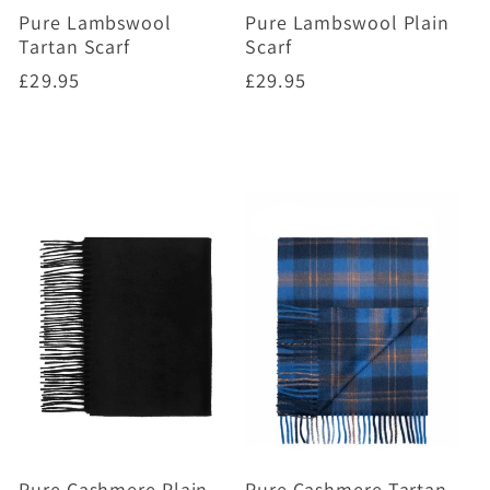
Pure Lambswool
Pure Lambswool Plain
Tartan Scarf
Scarf
Prix
£29.95
Prix
£29.95
habituel
habituel
Choisir des options
Choisir des options
Pure Cashmere Plain
Pure Cashmere Tartan